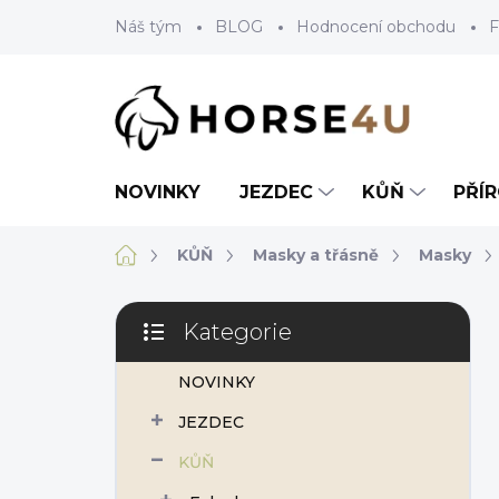
Přejít
Náš tým
BLOG
Hodnocení obchodu
F
na
obsah
NOVINKY
JEZDEC
KŮŇ
PŘÍ
Domů
KŮŇ
Masky a třásně
Masky
P
Kategorie
o
Přeskočit
s
kategorie
NOVINKY
t
r
JEZDEC
a
n
KŮŇ
n