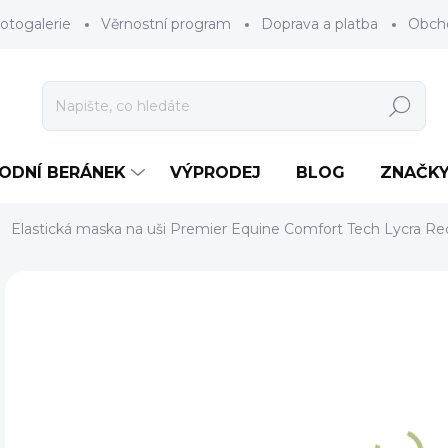
otogalerie
Věrnostní program
Doprava a platba
Obch
Hledat
RODNÍ BERÁNEK
VÝPRODEJ
BLOG
ZNAČK
Elastická maska na uši Premier Equine Comfort Tech Lycra Re
Neohodnoceno
Podrobnosti hodnocení
ZNAČKA
5
Měr
ZV
cena
VEL