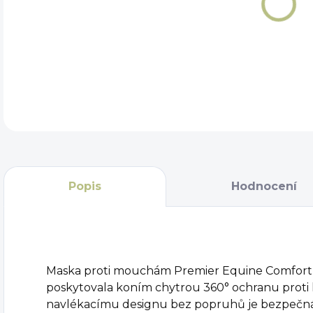
DET
Popis
Hodnocení
Maska proti mouchám Premier Equine Comfort T
poskytovala koním chytrou 360° ochranu prot
navlékacímu designu bez popruhů je bezpečná 