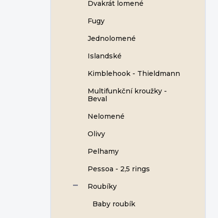
Dvakrát lomené
Fugy
Jednolomené
Islandské
Kimblehook - Thieldmann
Multifunkční kroužky -
Beval
Nelomené
Olivy
Pelhamy
Pessoa - 2,5 rings
Roubíky
Baby roubík