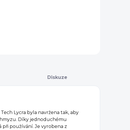
−
+
Přidat do košíku
AILNÍ INFORMACE
ZEPTAT SE
Diskuze
ech Lycra byla navržena tak, aby
i hmyzu. Díky jednoduchému
při používání. Je vyrobena z