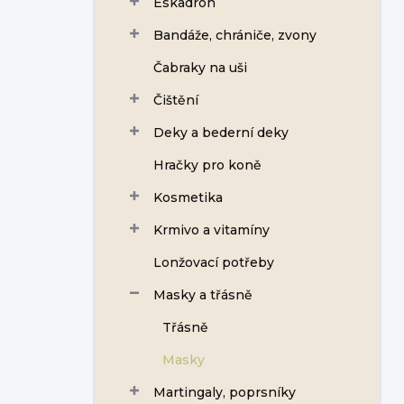
Eskadron
í
p
Bandáže, chrániče, zvony
a
n
Čabraky na uši
e
Čištění
l
Deky a bederní deky
Hračky pro koně
Kosmetika
Krmivo a vitamíny
Lonžovací potřeby
Masky a třásně
Třásně
Masky
Martingaly, poprsníky