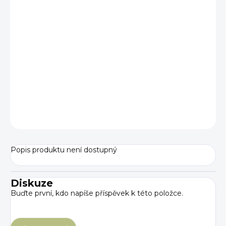
cena:
DÉLKA
DÉLKA
PODBŘIŠNÍKU
−
+
Přidat do košíku
ZEPTAT SE
Popis produktu není dostupný
Diskuze
Buďte první, kdo napíše příspěvek k této položce.