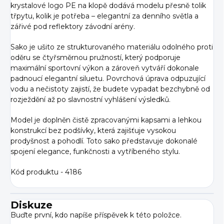
krystalové logo PE na klopě dodává modelu přesně tolik
třpytu, kolik je potřeba – elegantní za denního světla a
zářivé pod reflektory závodní arény.
Sako je ušito ze strukturovaného materiálu odolného proti
oděru se čtyřsměrnou pružností, který podporuje
maximální sportovní výkon a zároveň vytváří dokonale
padnoucí elegantní siluetu. Povrchová úprava odpuzující
vodu a nečistoty zajistí, že budete vypadat bezchybně od
rozježdění až po slavnostní vyhlášení výsledků.
Model je doplněn čistě zpracovanými kapsami a lehkou
konstrukcí bez podšívky, která zajišťuje vysokou
prodyšnost a pohodlí. Toto sako představuje dokonalé
spojení elegance, funkčnosti a vytříbeného stylu.
Kód produktu - 4186
Diskuze
Buďte první, kdo napíše příspěvek k této položce.