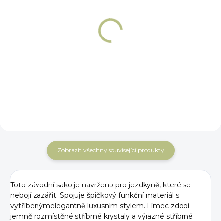
PŘEDOBJEDNÁVKA
NA OBJEDNÁNÍ 5 - 7 DNÍ
Dámská závodní
Dámské závodní
košile Cristalli
triko Cristalli krátký
dlouhý rukáv
rukáv
1 589 Kč
1 249 Kč
Detail
Detail
Zobrazit všechny související produkty
Toto závodní sako je navrženo pro jezdkyně, které se
nebojí zazářit. Spojuje špičkový funkční materiál s
vytříbeným
elegantně luxusním stylem. Límec zdobí
jemně rozmístěné stříbrné krystaly a výrazné stříbrné