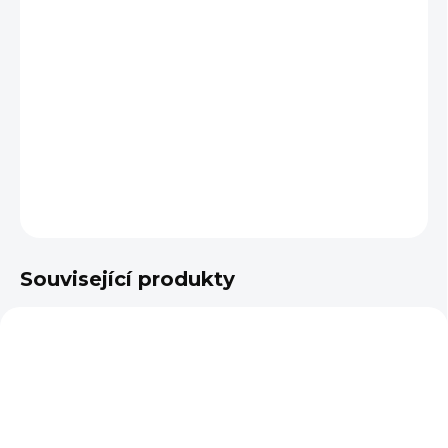
VELIKOST
−
+
Přidat do košíku
DETAILNÍ INFORMACE
ZEPTAT SE
Související produkty