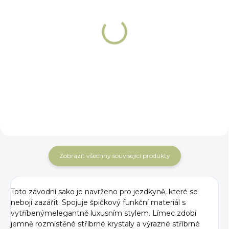
PŘEDOBJEDNÁVKA
NA OBJEDNÁNÍ 5 - 7 DNÍ
Dámská závodní
Dámské závodní
košile Cristalli
triko Cristalli krátký
dlouhý rukáv
rukáv
1 589 Kč
1 249 Kč
Detail
Detail
Zobrazit všechny související produkty
Toto závodní sako je navrženo pro jezdkyně, které se
nebojí zazářit. Spojuje špičkový funkční materiál s
vytříbeným
elegantně luxusním stylem. Límec zdobí
jemně rozmístěné stříbrné krystaly a výrazné stříbrné