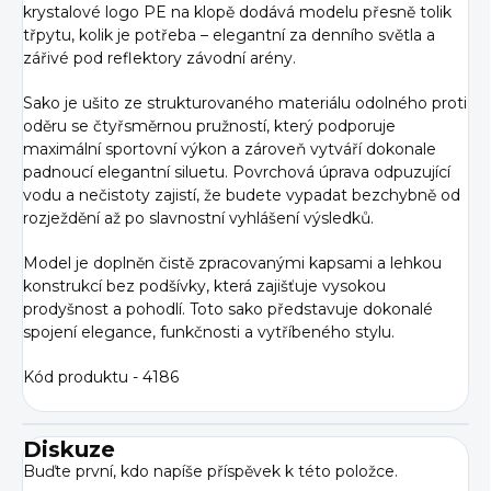
krystalové logo PE na klopě dodává modelu přesně tolik
třpytu, kolik je potřeba – elegantní za denního světla a
zářivé pod reflektory závodní arény.
Sako je ušito ze strukturovaného materiálu odolného proti
oděru se čtyřsměrnou pružností, který podporuje
maximální sportovní výkon a zároveň vytváří dokonale
padnoucí elegantní siluetu. Povrchová úprava odpuzující
vodu a nečistoty zajistí, že budete vypadat bezchybně od
rozježdění až po slavnostní vyhlášení výsledků.
Model je doplněn čistě zpracovanými kapsami a lehkou
konstrukcí bez podšívky, která zajišťuje vysokou
prodyšnost a pohodlí. Toto sako představuje dokonalé
spojení elegance, funkčnosti a vytříbeného stylu.
Kód produktu - 4186
Diskuze
Buďte první, kdo napíše příspěvek k této položce.