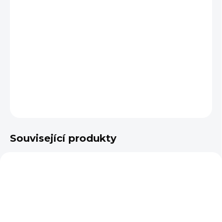
VELIKOST
−
+
Přidat do košíku
DETAILNÍ INFORMACE
ZEPTAT SE
Související produkty