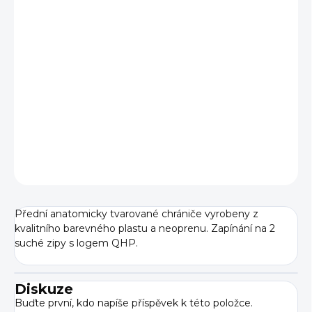
BARVA
VELIKOST
−
+
Přidat do košíku
DETAILNÍ INFORMACE
ZEPTAT SE
Přední anatomicky tvarované chrániče vyrobeny z
kvalitního barevného plastu a neoprenu. Zapínání na 2
suché zipy s logem QHP.
Diskuze
Buďte první, kdo napíše příspěvek k této položce.