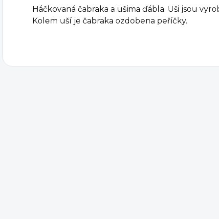
Háčkovaná čabraka
a ušima ďábla. Uši jsou vyro
Kolem uší je čabraka o
zdobena peříčky
.