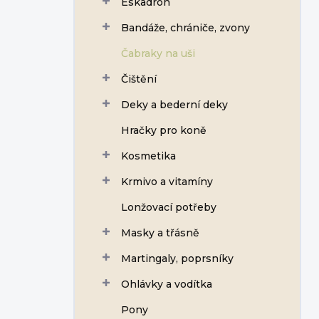
Eskadron
í
p
Bandáže, chrániče, zvony
a
n
Čabraky na uši
e
Čištění
l
Deky a bederní deky
Hračky pro koně
Kosmetika
Krmivo a vitamíny
Lonžovací potřeby
Masky a třásně
Martingaly, poprsníky
Ohlávky a vodítka
Pony