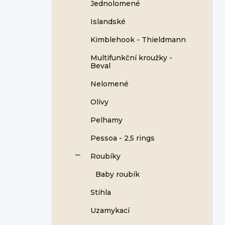
Jednolomené
Islandské
Kimblehook - Thieldmann
Multifunkční kroužky -
Beval
Nelomené
Olivy
Pelhamy
Pessoa - 2,5 rings
Roubíky
Baby roubík
Stihla
Uzamykací