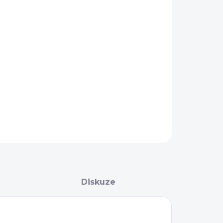
−
+
Přidat do košíku
AILNÍ INFORMACE
ZEPTAT SE
Diskuze