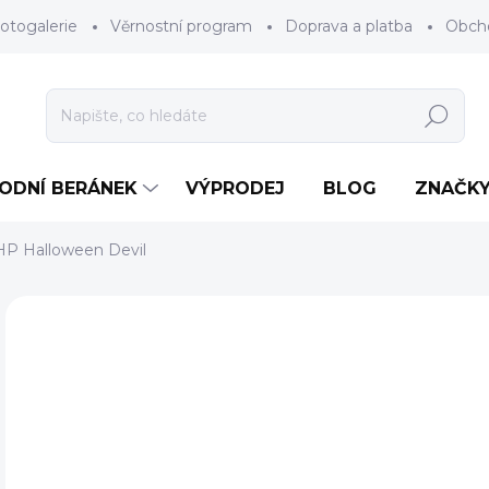
otogalerie
Věrnostní program
Doprava a platba
Obch
Hledat
RODNÍ BERÁNEK
VÝPRODEJ
BLOG
ZNAČK
HP Halloween Devil
Neohodnoceno
Podrobnosti hodnocení
ZNAČKA
4
Měr
ZV
cena
VEL