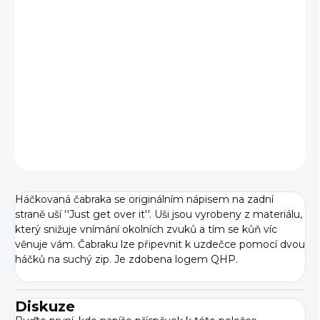
VELIKOST
−
+
Přidat do košíku
DETAILNÍ INFORMACE
ZEPTAT SE
Háčkovaná čabraka se originálním nápisem na zadní
straně uší ''Just get over it''. Uši jsou vyrobeny z materiálu,
který snižuje vnímání okolních zvuků a tím se kůň víc
věnuje vám. Čabraku lze připevnit k uzdečce pomocí dvou
háčků na suchý zip. Je zdobena logem QHP.
Diskuze