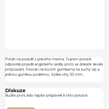
−
+
Přidat do košíku
DETAILNÍ INFORMACE
ZEPTAT SE
Potah na posedlí z pravého merina. Tvarem přesně
odpovídá posedlí anglického sedla, proto se dokáže skvěle
přizpůsobit. Fixován na bocích gumkama na suchý zip a
jednou gumkou podélnou. Výška vlny 30 mm.
Diskuze
Buďte první, kdo napíše příspěvek k této položce.