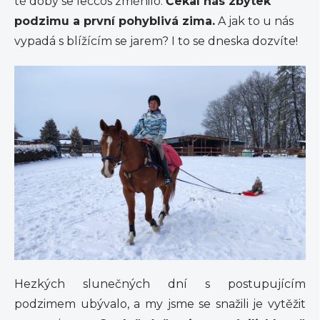
té doby se leccos změnilo.
Čekal nás zbytek
podzimu a první pohyblivá zima.
A jak to u nás
vypadá s blížícím se jarem? I to se dneska dozvíte!
Hezkých slunečných dní s postupujícím
podzimem ubývalo, a my jsme se snažili je vytěžit