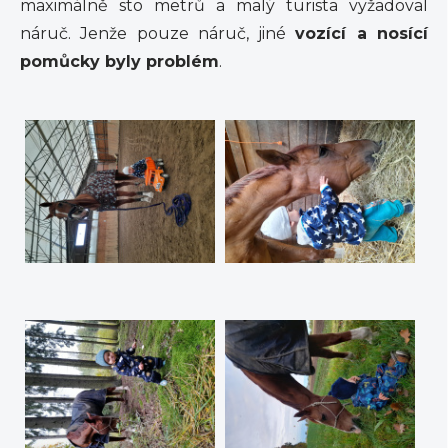
maximálně sto metrů a malý turista vyžadoval
náruč. Jenže pouze náruč, jiné
vozící a nosící
pomůcky byly problém
.