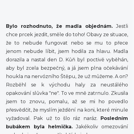
Bylo rozhodnuto, že madla objednám.
Jestli
chce prcek jezdit, směle do toho! Obavy ze situace,
že to nebude fungovat nebo se mu to přece
jenom nebude líbit, jsem hodila za hlavu. Madla
dorazila a nastal den D. Kůň byl poctivě vyběhán,
aby byl zcela bezpečný, a já jsem plna očekávání
houkla na nervózního Štěpu, že už můžeme. A on?
Rozběhl se k východu haly za neustálého
opakování slůvka "ne". To ve mně zatrnulo. Zkusila
jsem to znovu, pomalu, až se mi ho povedlo
přesvědčit, že myslím ježdění na koni, které minule
vyžadoval. Pak už to šlo ráz naráz.
Posledním
bubákem byla helmička.
Jakékoliv omezování