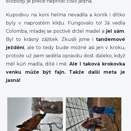
svobody je přece nepřítel číslo jedna.
Kupodivu na koni helma nevadila a koník i dítko
byly v naprostém klidu. Fungovalo to! Já vedla
Colomba, mladej se poctivě držel madel a
jel sám
.
Byl to krásný zážitek. Zkusili jsme i
tandemové
ježdění
, ale to tedy bude možné asi jen v kroku,
protože už jsem seděla opravdu dost daleko, když
měl kůň madla, dítě i mě.
Ale i taková krokovka
venku může být fajn. Takže další meta je
jasná!