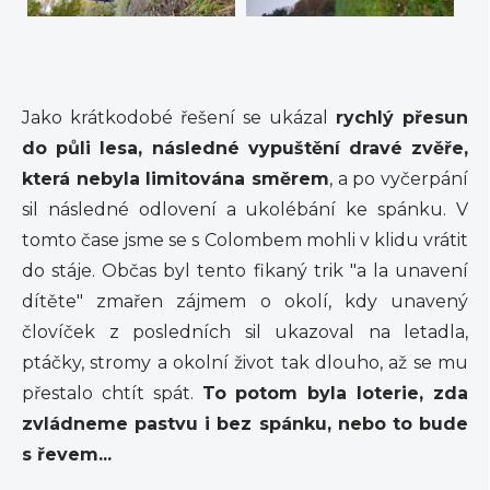
Jako krátkodobé řešení se ukázal
rychlý přesun
do půli lesa, následné vypuštění dravé zvěře,
která nebyla limitována směrem
, a po vyčerpání
sil následné odlovení a ukolébání ke spánku. V
tomto čase jsme se s Colombem mohli v klidu vrátit
do stáje. Občas byl tento fikaný trik "a la unavení
dítěte" zmařen zájmem o okolí, kdy unavený
človíček z posledních sil ukazoval na letadla,
ptáčky, stromy a okolní život tak dlouho, až se mu
přestalo chtít spát.
To potom byla loterie, zda
zvládneme pastvu i bez spánku, nebo to bude
s řevem...