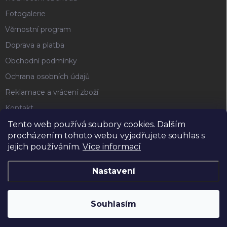
Fotogalerie
Věrnostní program
Doprava a platba
Obchodní podmínky
Ochrana osobních údajů
Reklamace a vrácení zboží
Kontakt
Tento web používá soubory cookies. Dalším
procházením tohoto webu vyjadřujete souhlas s
FACEBOOK
jejich používáním.
Více informací
Nastavení
Copyright 2026
Horse4u
. Všechna práva vyhrazena.
Souhlasím
Vytvořil Shoptet