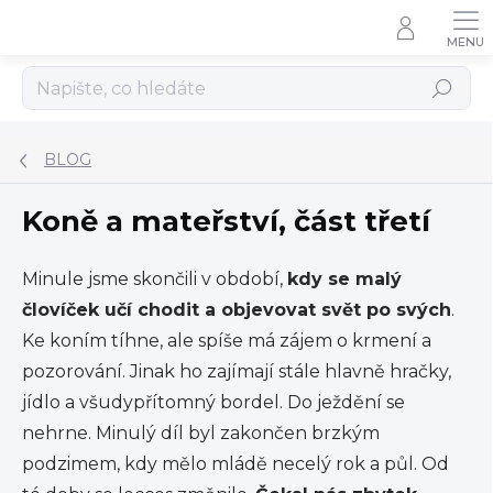
Přejít
na
obsah
Hledat
BLOG
Koně a mateřství, část třetí
Minule jsme skončili v období,
kdy se malý
človíček učí chodit a objevovat svět po svých
.
Ke koním tíhne, ale spíše má zájem o krmení a
pozorování. Jinak ho zajímají stále hlavně hračky,
jídlo a všudypřítomný bordel. Do ježdění se
nehrne. Minulý díl byl zakončen brzkým
podzimem, kdy mělo mládě necelý rok a půl. Od