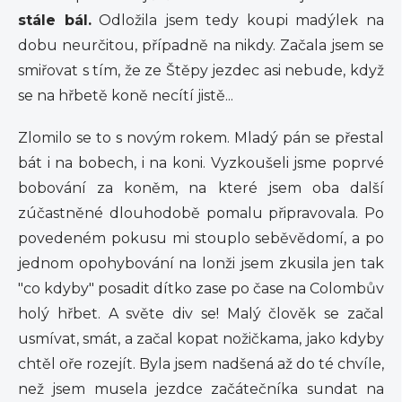
stále bál.
Odložila jsem tedy koupi madýlek na
dobu neurčitou, případně na nikdy. Začala jsem se
smiřovat s tím, že ze Štěpy jezdec asi nebude, když
se na hřbetě koně necítí jistě...
Zlomilo se to s novým rokem. Mladý pán se přestal
bát i na bobech, i na koni. Vyzkoušeli jsme poprvé
bobování za koněm, na které jsem oba další
zúčastněné dlouhodobě pomalu připravovala. Po
povedeném pokusu mi stouplo seběvědomí, a po
jednom opohybování na lonži jsem zkusila jen tak
"co kdyby" posadit dítko zase po čase na Colombův
holý hřbet. A světe div se! Malý člověk se začal
usmívat, smát, a začal kopat nožičkama, jako kdyby
chtěl oře rozejít. Byla jsem nadšená až do té chvíle,
než jsem musela jezdce začátečníka sundat na