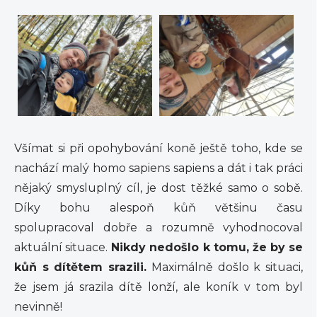
Všímat si při opohybování koně ještě toho, kde se
nachází malý homo sapiens sapiens a dát i tak práci
nějaký smysluplný cíl, je dost těžké samo o sobě.
Díky bohu alespoň kůň většinu času
spolupracoval dobře a rozumně vyhodnocoval
aktuální situace.
Nikdy nedošlo k tomu, že by se
kůň s dítětem srazili.
Maximálně došlo k situaci,
že jsem já srazila dítě lonží, ale koník v tom byl
nevinně!