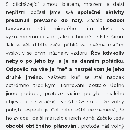
S přicházející zimou, blátem, mrazem a další
nepřízní počasí jsme své
společné aktivity
přesunuli převážně do haly
. Začalo
období
lonžování
. Od minulého dílu došlo k
významnému posunu, ale rozhodně ne k lepšímu.
Jak se věk dítěte začal přibližovat dvěma rokům,
vyskytly se první náznaky vzdoru.
Řev kdykoliv
nebylo po jeho byl a je na denním pořádku.
Odpověď na vše je "ne" a netrpělivost je jeho
druhé jméno.
Naštěstí kůň se stal naopak
extrémně trpělivým. Lonžování dostalo úplně
jinou podobu, protože rádius pohybu malého
objevitele se značně zvětšil. Ovšem to, že volný
pohyb respektuje Colombo ještě neznamená, že
ho zvládají další majitelé a jejich koně. Začalo tedy
období obtížného plánování
, protože náš volný