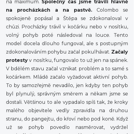
na maximum.
Společný čas jsme trávili hlavně
na procházkách a na pastvě.
Colombo se
spokojeně popásal a Štěpa se zdokonaloval v
chůzi. Procházky trávil v kočárku nebo v nosítku,
volný pohyb poté následoval na louce. Tento
model docela dlouho fungoval, ale s postupným
zdokonalováním pohybu začal pokulhávat.
Začaly
protesty
v nosítku, fungovalo to už jen na spánek.
V bdělém stavu začal vznikat problém a to samé s
kočárkem. Mládě začalo vyžadovat aktivní pohyb.
To by samozřejmě nevadilo, jen kdyby ten pohyb
byl plynulý, správným směrem a někam jsme se
dostali. Většinou to ale vypadalo spíš tak, že kroky
malého objevitele vedly zpravidla na druhou
stranu, do pangejtu, do křoví nebo pod koně. Když
už se pohyb povedlo nasměrovat, vydržel