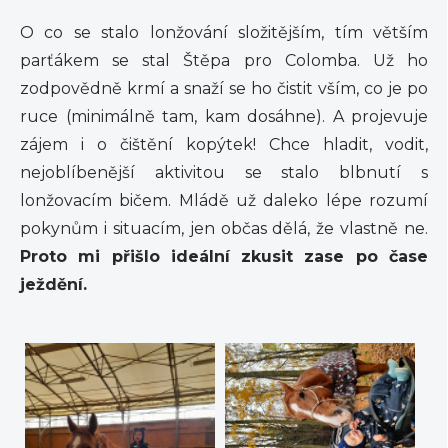
O co se stalo lonžování složitějším, tím větším
parťákem se stal Štěpa pro Colomba. Už ho
zodpovědně krmí a snaží se ho čistit vším, co je po
ruce (minimálně tam, kam dosáhne). A projevuje
zájem i o čištění kopýtek! Chce hladit, vodit,
nejoblíbenější aktivitou se stalo blbnutí s
lonžovacím bičem. Mládě už daleko lépe rozumí
pokynům i situacím, jen občas dělá, že vlastně ne.
Proto mi přišlo ideální zkusit zase po čase
ježdění.