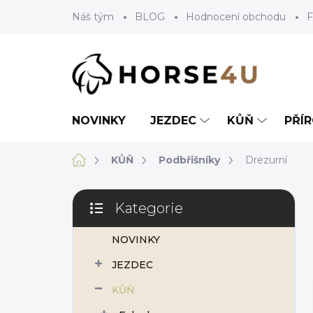
Přejít
Náš tým
BLOG
Hodnocení obchodu
F
na
obsah
NOVINKY
JEZDEC
KŮŇ
PŘÍ
Domů
KŮŇ
Podbřišníky
Drezurní
P
Kategorie
o
Přeskočit
s
kategorie
NOVINKY
t
r
JEZDEC
a
n
KŮŇ
n