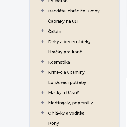
Eskadron
í
p
Bandáže, chrániče, zvony
a
n
Čabraky na uši
e
Čištění
l
Deky a bederní deky
Hračky pro koně
Kosmetika
Krmivo a vitamíny
Lonžovací potřeby
Masky a třásně
Martingaly, poprsníky
Ohlávky a vodítka
Pony