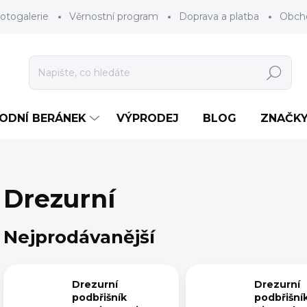
otogalerie
Věrnostní program
Doprava a platba
Obch
Hledat
RODNÍ BERÁNEK
VÝPRODEJ
BLOG
ZNAČK
Drezurní
Nejprodávanější
Drezurní
Drezurní
podbřišník
podbřišní