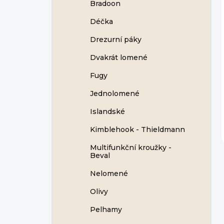
Bradoon
Déčka
Drezurní páky
Dvakrát lomené
Fugy
Jednolomené
Islandské
Kimblehook - Thieldmann
Multifunkční kroužky -
Beval
Nelomené
Olivy
Pelhamy