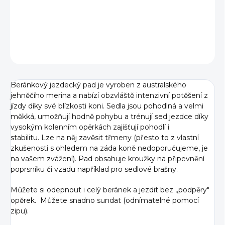
DETAILNÍ INFORMACE
ZEPTAT SE
Beránkový jezdecký pad je vyroben z australského
jehněčího merina a nabízí obzvláště intenzivní potěšení z
jízdy díky své blízkosti koni.
Sedla jsou pohodlná a velmi
měkká, umožňují hodně pohybu a trénují sed jezdce díky
vysokým kolenním opěrkách zajišťují pohodlí i
stabilitu. Lze na něj zavěsit třmeny (přesto to z vlastní
zkušenosti s ohledem na záda koně nedoporučujeme, je
na vašem zvážení). Pad obsahuje kroužky na připevnění
poprsníku či vzadu například pro sedlové brašny.
Můžete si odepnout i celý beránek a jezdit bez ,,podpěry"
opěrek. Můžete snadno sundat (odnímatelné pomocí
zipu).