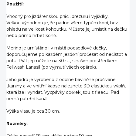
Použití:
Vhodný pro jízdárenskou práci, drezuru i vyjížďky.
Velkou výhodnou je, že padne všem typům koní, bez
ohledu na velikost kohoutku. Můžete jej umístit na dečku
nebo přímo hřbet koně.
Merino je umístěno i v místě podsedlové dečky,
doporučujeme po každém ježdění pročesat od nečistot a
potu. Prát jej můžete na 30 st., s našim prostředkem
Fellwash Lanasil (po vyjmutí všech opěrek).
Jeho jádro je vyrobeno z odolné bavlněné prošívané
tkaniny a ve vnitřní kapse naleznete 3D elastickou výplň,
která lze i vyndat. Vycpávky opěrek jsou z fleecu. Pad
nemá páteřní kanál.
Výška vlasu je cca 30 cm.
Rozměry: