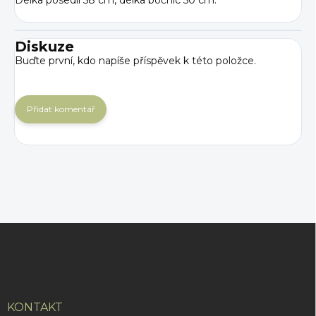
Délka posedlí 58 cm, délka bočnic 50 cm.
Diskuze
Buďte první, kdo napíše příspěvek k této položce.
Přidat komentář
Z
á
p
a
t
í
KONTAKT