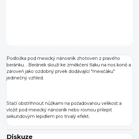
−
+
Přidat do košíku
DETAILNÍ INFORMACE
ZEPTAT SE
Podložka pod mexický nánosník zhotoven z pravého
beránku. . Beránek slouží ke změkčení tlaku na nos koně a
zároveň jako ozdobný prvek dodávající "mexičáku"
jedinečný vzhled.
Stačí obstřihnout nůžkami na požadovanou velikost a
vložit pod mexický nánosník nebo rovnou přilepit
sekundovým lepidlem pro trvalý efekt.
Diskuze