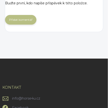
Buďte první, kdo napíše příspěvek k této položce.
Přidat komentář
Z
á
p
a
t
í
KONTAKT
info
@
horse4u.cz
Facebook