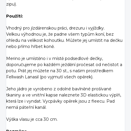
zipu).
Použití:
Vhodný pro jízdárenskou práci, drezuru i vyjížďky.
Velkou výhodnou je, že padne všem typům koní, bez
ohledu na velikost kohoutku. Můžete jej umístit na dečku
nebo přímo hřbet koně.
Merino je umístěno i v místě podsedlové dečky,
doporučujeme po každém ježdění pročesat od nečistot a
potu. Prát jej můžete na 30 st., s našim prostředkem
Fellwash Lanasil (po vyjmutí všech opěrek).
Jeho jádro je vyrobeno z odolné bavlněné prošívané
tkaniny a ve vnitřní kapse naleznete 3D elastickou výplň,
která lze i vyndat. Vycpávky opěrek jsou z fleecu. Pad
nemá páteřní kanál.
Výška vlasu je cca 30 cm.