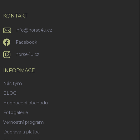
a
t
í
KONTAKT
info
@
horse4u.cz
Facebook
horse4u.cz
INFORMACE
Náš tým
BLOG
Hodnocení obchodu
Fotogalerie
Věrnostní program
Doprava a platba