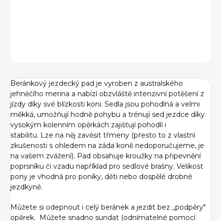
DETAILNÍ INFORMACE
ZEPTAT SE
Beránkový jezdecký pad je vyroben z australského
jehněčího merina a nabízí obzvláště intenzivní potěšení z
jízdy díky své blízkosti koni.
Sedla jsou pohodlná a velmi
měkká, umožňují hodně pohybu a trénují sed jezdce díky
vysokým kolenním opěrkách zajišťují pohodlí i
stabilitu. Lze na něj zavěsit třmeny (přesto to z vlastní
zkušenosti s ohledem na záda koně nedoporučujeme, je
na vašem zvážení). Pad obsahuje kroužky na připevnění
poprsníku či vzadu například pro sedlové brašny.
Velikost
pony je vhodná pro poníky, děti nebo dospělé drobné
jezdkyně.
Můžete si odepnout i celý beránek a jezdit bez ,,podpěry"
opěrek. Můžete snadno sundat (odnímatelné pomocí