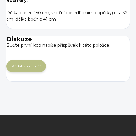
Rozměry:
Délka posedlí 50 cm, vnitřní posedlí (mimo opěrky) cca 32
cm, délka bočnic 41 cm.
Diskuze
Buďte první, kdo napíše příspěvek k této položce.
Přidat komentář
Z
á
p