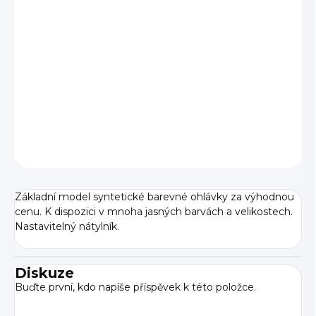
VELIKOST
−
+
Přidat do košíku
DETAILNÍ INFORMACE
ZEPTAT SE
Základní model syntetické barevné ohlávky za výhodnou
cenu. K dispozici v mnoha jasných barvách a velikostech.
Nastavitelný nátylník.
Diskuze
Buďte první, kdo napíše příspěvek k této položce.