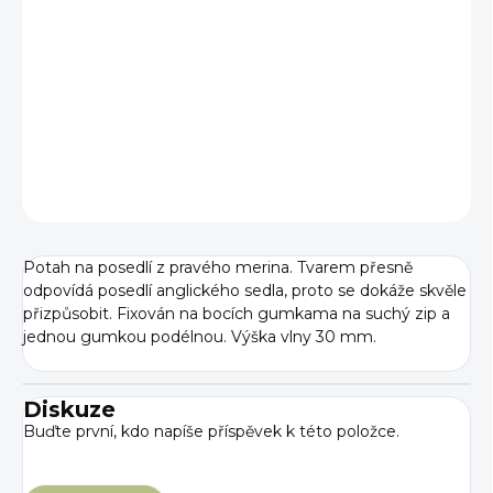
−
+
Přidat do košíku
DETAILNÍ INFORMACE
ZEPTAT SE
Potah na posedlí z pravého merina. Tvarem přesně
odpovídá posedlí anglického sedla, proto se dokáže skvěle
přizpůsobit. Fixován na bocích gumkama na suchý zip a
jednou gumkou podélnou. Výška vlny 30 mm.
Diskuze
Buďte první, kdo napíše příspěvek k této položce.